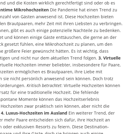
d und die Kosten wirklich gerechtfertigt sind oder ob es
 Intime Mikrohochzeiten
Die Pandemie hat einen Trend zu
Anzahl von Gästen anwesend ist. Diese Hochzeiten bieten
en Brautpaaren, mehr Zeit mit ihren Liebsten zu verbringen.
nen, gibt es auch einige potenzielle Nachteile zu bedenken.
net und können einige Gäste enttäuschen, die gerne an der
ck gesetzt fühlen, eine Mikrohochzeit zu planen, um den
e größere Feier gewünscht hätten. Es ist wichtig, dass
igen und nicht nur dem aktuellen Trend folgen.
3. Virtuelle
rtuelle Hochzeiten immer beliebter, insbesondere für Paare,
hzeiten ermöglichen es Brautpaaren, ihre Liebe mit
n sie nicht persönlich anwesend sein können. Doch trotz
sforderungen.
Kritisch betrachtet
: Virtuelle Hochzeiten können
satz für eine traditionelle Hochzeit. Die fehlende
r spontane Momente können das Hochzeitserlebnis
e Hochzeiten zwar praktisch sein können, aber nicht die
.
4. Luxus-Hochzeiten im Ausland
Ein weiterer Trend, der
r mehr Paare entscheiden sich dafür, ihre Hochzeit an
n oder exklusiven Resorts zu feiern. Diese Destination-
paare und ihre Gäste, doch sie bringen auch einige