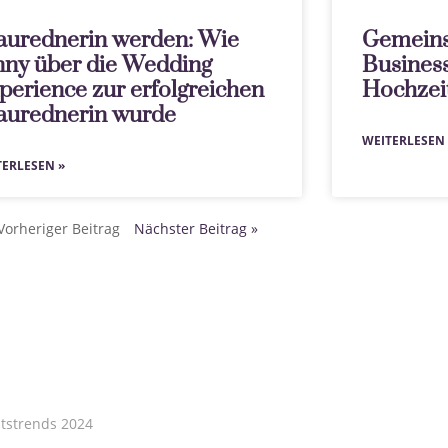
aurednerin werden: Wie
Gemeins
nny über die Wedding
Busines
perience zur erfolgreichen
Hochzei
aurednerin wurde
WEITERLESEN 
TERLESEN »
Vorheriger Beitrag
Nächster Beitrag »
tstrends 2024