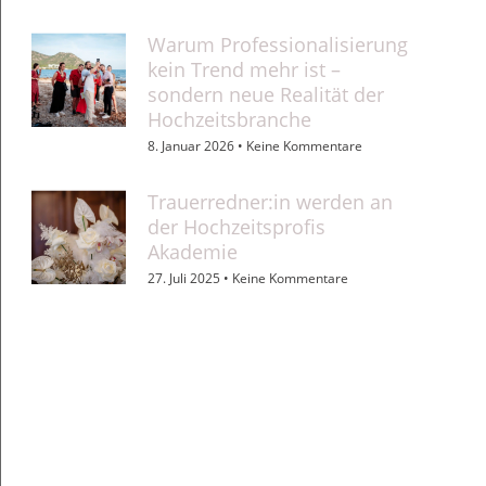
Warum Professionalisierung
kein Trend mehr ist –
sondern neue Realität der
Hochzeitsbranche
8. Januar 2026
Keine Kommentare
Trauerredner:in werden an
der Hochzeitsprofis
Akademie
27. Juli 2025
Keine Kommentare