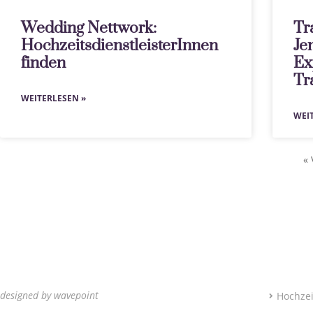
Wedding Nettwork:
Tr
HochzeitsdienstleisterInnen
Je
finden
Ex
Tr
WEITERLESEN »
WEI
« 
designed by wavepoint
Hochzei