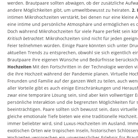
werden. Brautpaare sollten abwägen, ob der zusätzliche Aufwan
andere Möglichkeiten gibt, um umweltbewusst zu heiraten.
2.
intimen Mikrohochzeiten verstärkt, bei denen nur eine kleine 
eine intime und persönliche Atmosphäre und ermöglichen es d
Doch während Mikrohochzeiten für viele Paare perfekt sein kön
Kritisch betrachtet
: Mikrohochzeiten sind nicht für jeden geeig
Feier teilnehmen würden. Einige Paare könnten sich unter Dru
aktuellen Trends zu entsprechen, obwohl sie sich eigentlich ein
Brautpaare ihre eigenen Wünsche und Bedürfnisse berücksicht
Hochzeiten
Mit den Fortschritten in der Technologie werden vi
die ihre Hochzeit während der Pandemie planen. Virtuelle Hoc
Freunden und Familie auf der ganzen Welt zu teilen, auch wen
aller Vorteile gibt es auch einige Einschränkungen und Herau
zwar eine temporäre Lösung sein, sind aber kein vollwertiger Er
persönliche Interaktion und die begrenzten Möglichkeiten fü
beeinträchtigen. Paare sollten sich bewusst sein, dass virtuell
gleiche emotionale Tiefe bieten wie eine traditionelle Hochzeit
immer beliebter wird, sind Luxus-Hochzeiten im Ausland. Imme
exotischen Orten wie tropischen Inseln, historischen Schlösser
Hochzeiten versprechen ein unvergessliches Erlebnis für Braut