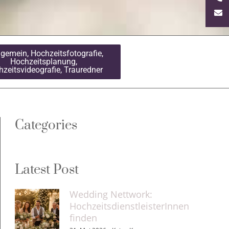
lgemein
,
Hochzeitsfotografie
,
Hochzeitsplanung
,
zeitsvideografie
,
Trauredner
Categories
Latest Post
Wedding Nettwork:
HochzeitsdienstleisterInnen
finden