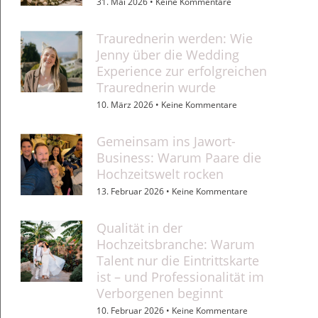
31. Mai 2026
Keine Kommentare
Traurednerin werden: Wie
Jenny über die Wedding
Experience zur erfolgreichen
Traurednerin wurde
10. März 2026
Keine Kommentare
Gemeinsam ins Jawort-
Business: Warum Paare die
Hochzeitswelt rocken
13. Februar 2026
Keine Kommentare
Qualität in der
Hochzeitsbranche: Warum
Talent nur die Eintrittskarte
ist – und Professionalität im
Verborgenen beginnt
10. Februar 2026
Keine Kommentare