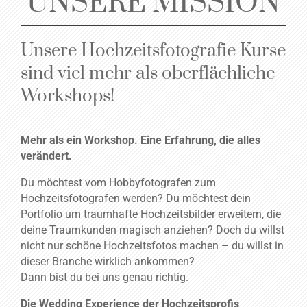
UNSERE MISSION
Unsere Hochzeitsfotografie Kurse
sind viel mehr als oberflächliche
Workshops!
Mehr
als
ein
Workshop.
Eine
Erfahrung,
die
alles
verändert.
Du möchtest vom Hobbyfotografen zum
Hochzeitsfotografen werden? Du möchtest dein
Portfolio um traumhafte Hochzeitsbilder erweitern, die
deine Traumkunden magisch anziehen? Doch du
willst
nicht
nur
schöne
Hochzeitsfotos
machen –
du
willst
in
dieser
Branche
wirklich
ankommen?
Dann
bist
du
bei
uns
genau
richtig.
Die
Wedding
Experience
der
Hochzeitsprofis