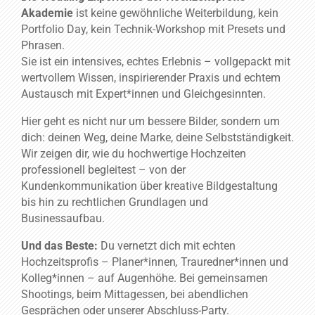
Akademie
ist
keine
gewöhnliche
Weiterbildung,
kein
Portfolio
Day,
kein
Technik-
Workshop
mit
Presets
und
Phrasen.
Sie
ist
ein
intensives,
echtes
Erlebnis –
vollgepackt
mit
wertvollem
Wissen,
inspirierender
Praxis
und
echtem
Austausch
mit
Expert*
innen
und
Gleichgesinnten.
Hier
geht
es
nicht
nur
um
bessere
Bilder,
sondern
um
dich:
deinen
Weg,
deine
Marke,
deine
Selbstständigkeit.
Wir
zeigen
dir,
wie
du
hochwertige
Hochzeiten
professionell
begleitest –
von
der
Kundenkommunikation
über
kreative
Bildgestaltung
bis
hin
zu
rechtlichen
Grundlagen
und
Businessaufbau.
Und
das
Beste:
Du
vernetzt
dich
mit
echten
Hochzeitsprofis –
Planer*
innen
,
Trauredner*
innen
und
Kolleg*
innen –
auf
Augenhöhe.
Bei
gemeinsamen
Shootings,
beim
Mittagessen,
bei
abendlichen
Gesprächen
oder
unserer Abschluss-Party
.