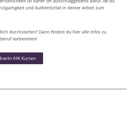
Persönlichkeit ist daher oft ausschlaggebend dafür, ob du
inzigartigkeit und Authentizität in deiner Arbeit zum
ich durchstarten? Dann findest du hier alle Infos zu
beruf vorbereiten!
dnerIn IHK Kursen