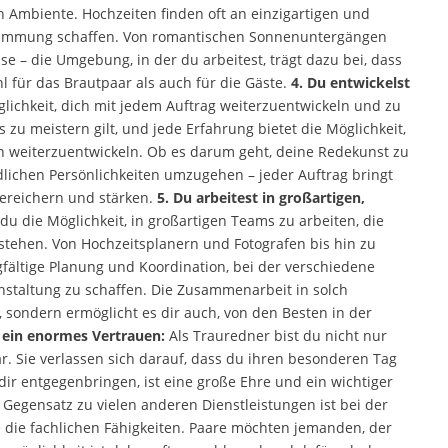
 Ambiente. Hochzeiten finden oft an einzigartigen und
Stimmung schaffen. Von romantischen Sonnenuntergängen
e – die Umgebung, in der du arbeitest, trägt dazu bei, dass
 für das Brautpaar als auch für die Gäste.
4. Du entwickelst
lichkeit, dich mit jedem Auftrag weiterzuentwickeln und zu
zu meistern gilt, und jede Erfahrung bietet die Möglichkeit,
ch weiterzuentwickeln. Ob es darum geht, deine Redekunst zu
edlichen Persönlichkeiten umzugehen – jeder Auftrag bringt
bereichern und stärken.
5. Du arbeitest in großartigen,
 du die Möglichkeit, in großartigen Teams zu arbeiten, die
estehen. Von Hochzeitsplanern und Fotografen bis hin zu
rgfältige Planung und Koordination, bei der verschiedene
nstaltung zu schaffen. Die Zusammenarbeit in solch
sondern ermöglicht es dir auch, von den Besten in der
 ein enormes Vertrauen:
Als Trauredner bist du nicht nur
ar. Sie verlassen sich darauf, dass du ihren besonderen Tag
 dir entgegenbringen, ist eine große Ehre und ein wichtiger
Gegensatz zu vielen anderen Dienstleistungen ist bei der
e die fachlichen Fähigkeiten. Paare möchten jemanden, der