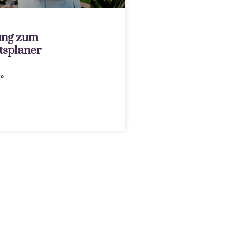
ung zum
tsplaner
»