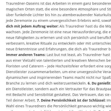
Trauredner-Daseins ist das Arbeiten in einem ganz besonderen
magischen Orten statt, die eine besondere Atmosphäre und 
über funkelnde Lichter bis hin zu atemberaubender Naturkuliss
jede Zeremonie zu einem unvergesslichen Erlebnis wird, sowohl
dich mit jedem Auftrag weiter:
Als Trauredner hast du die Mög
wachsen. Jede Zeremonie ist eine neue Herausforderung, die es 
neue Fähigkeiten zu erlernen und sich persönlich und berufli
verbessern, kreative Rituale zu entwickeln oder mit unterschi
neue Erkenntnisse und Erfahrungen, die dich als Trauredner 
immer anderen Teams:
Last but not least, als Trauredner hast
aus einer Vielzahl von talentierten und kreativen Menschen b
Floristen und Caterern – jede Hochzeitsfeier erfordert eine so
Dienstleister zusammenarbeiten, um eine unvergessliche Vera
dynamischen und inspirierenden Teams macht nicht nur Spaß, 
Branche zu lernen und dich weiterzuentwickeln.
6. Du genießt
ein Dienstleister, sondern auch ein Vertrauter für das Brautpa
mit Bedacht und Sensibilität gestaltest. Das Vertrauen, das sie
Teil deiner Arbeit.
7. Deine Persönlichkeit ist der Schlüssel:
Im 
Wahl eines Trauredners die Persönlichkeit genauso wichtig wi