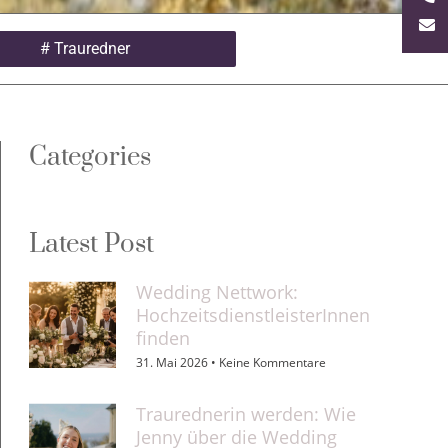
#
Trauredner
Categories
Latest Post
Wedding Nettwork:
HochzeitsdienstleisterInnen
finden
31. Mai 2026
Keine Kommentare
Traurednerin werden: Wie
Jenny über die Wedding