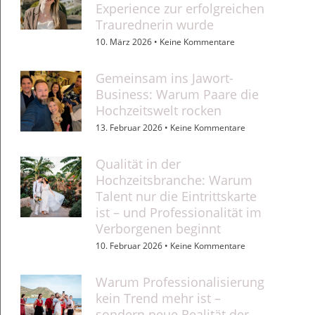
Experience zur erfolgreichen
Traurednerin wurde
10. März 2026
Keine Kommentare
Gemeinsam ins Jawort-
Business: Warum Paare die
Hochzeitswelt rocken
13. Februar 2026
Keine Kommentare
Qualität in der
Hochzeitsbranche: Warum
Talent nur die Eintrittskarte
ist – und Professionalität im
Verborgenen beginnt
10. Februar 2026
Keine Kommentare
Warum Professionalisierung
kein Trend mehr ist –
sondern neue Realität der