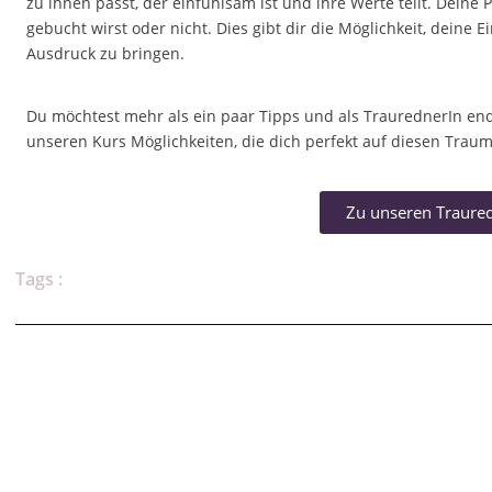
zu ihnen passt, der einfühlsam ist und ihre Werte teilt. Deine 
gebucht wirst oder nicht. Dies gibt dir die Möglichkeit, deine E
Ausdruck zu bringen.
Du möchtest mehr als ein paar Tipps und als TraurednerIn endl
unseren Kurs Möglichkeiten, die dich perfekt auf diesen Traum
Zu unseren Traure
Tags :