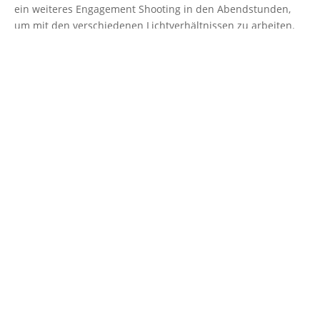
ein weiteres Engagement Shooting in den Abendstunden,
um mit den verschiedenen Lichtverhältnissen zu arbeiten.
Nach dem Kurs
Haben Sie einen Masterplan, um in Ihrem Traumjob
durchzustarten
Haben Sie durch die Übungen und das Choaching ein
sicheres Auftreten als Hochzeitsfotograf
Können Sie auf Wunsch Einzelcoachings bei unseren
Dozenten buchen
Können Sie sich mit all unseren Absolventen Kurs und
Branchen übergreifend im Wedding Nettwork
austauschen und vernetzen
Können Sie Teil des Hochzeitsprofis Team werden und
dort sofort nach dem Abschluss von Brautpaaren
gefunden werden