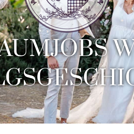
RAUMJOBS 
LGSGESCHI