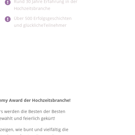
Rund 30 Jahre Erfahrung in der
Hochzeitsbranche
Über 500 Erfolgsgeschichten
und glücklicheTeilnehmer
my Award der Hochzeitsbranche!
ars werden die Besten der Besten
ewählt und feierlich gekürt!
igen, wie bunt und vielfältig die