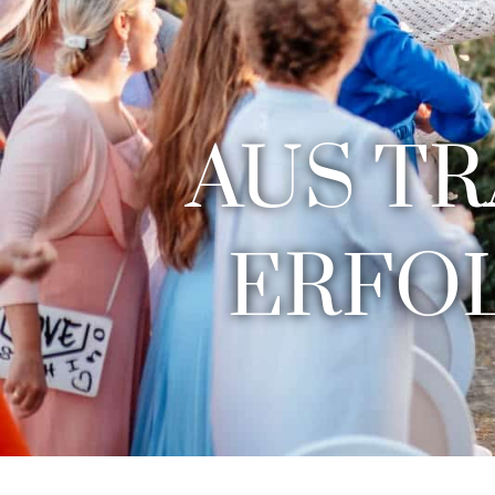
AUS T
ERFO