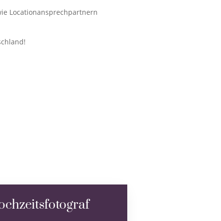
wie Locationansprechpartnern
schland!
chzeitsfotograf