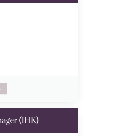
s
ager (IHK)