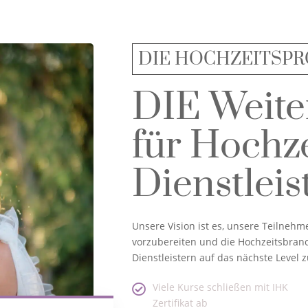
DIE HOCHZEITSPR
DIE Weite
für Hochze
Dienstlei
Unsere Vision ist es, unsere Teilneh
vorzubereiten und die Hochzeitsbranc
Dienstleistern auf das nächste Level 
Viele Kurse schließen mit IHK
Zertifikat ab