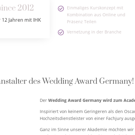
since 2012
Einmaliges Kurskonzept mit
Kombination aus Online und
r 12 Jahren mit IHK
Präsenz Teilen
Vernetzung in der Branche
anstalter des Wedding Award Germany​!
Der
Wedding Award Germany wird zum Acade
Inspiriert von keinem Geringeren als den Osc
Hochzeitsdienstleister von einer Fachjury ausg
Ganz im Sinne unserer Akademie möchten wir ze